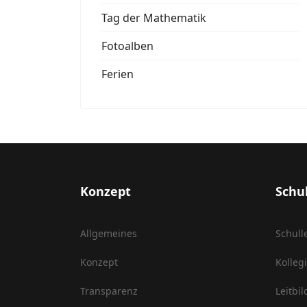
Tag der Mathematik
Fotoalben
Ferien
Konzept
Schu
Allgemeines
Schull
Konzept
Kolleg
Transparenz
Leitbil