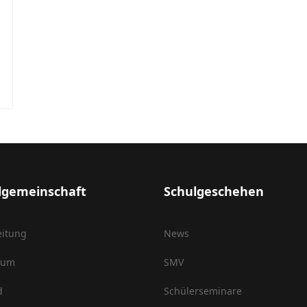
lgemeinschaft
Schulgeschehen
eitung
News
ium
SMV
d
Schülerseminare