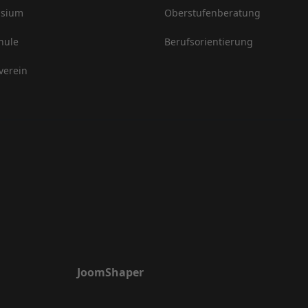
sium
Oberstufenberatung
hule
Berufsorientierung
verein
JoomShaper