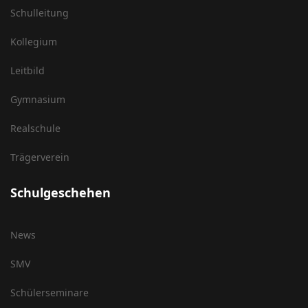
Schulleitung
Kollegium
Leitbild
Gymnasium
Realschule
Trägerverein
Schulgeschehen
News
SMV
Schülerseminare