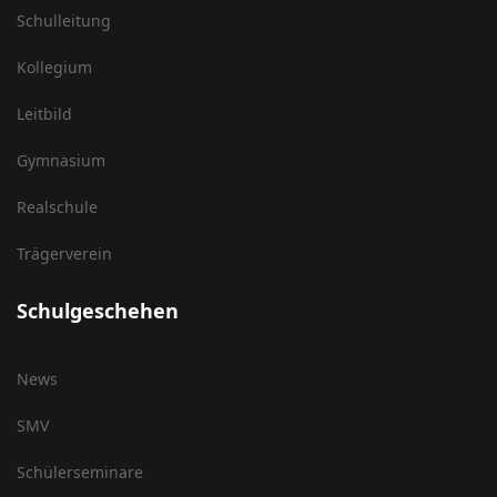
Schulleitung
Kollegium
Leitbild
Gymnasium
Realschule
Trägerverein
Schulgeschehen
News
SMV
Schülerseminare