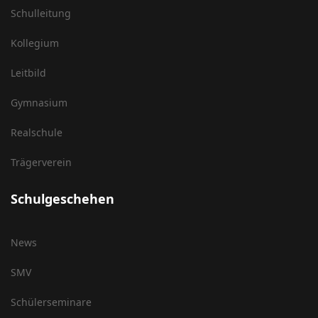
Schulleitung
Kollegium
Leitbild
Gymnasium
Realschule
Trägerverein
Schulgeschehen
News
SMV
Schülerseminare