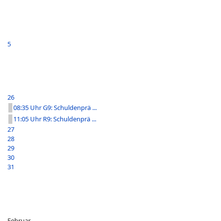
5
26
08:35 Uhr G9: Schuldenprä ...
11:05 Uhr R9: Schuldenprä ...
27
28
29
30
31
Februar