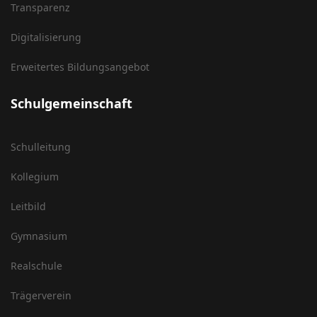
Transparenz
Digitalisierung
Erweitertes Bildungsangebot
Schulgemeinschaft
Schulleitung
Kollegium
Leitbild
Gymnasium
Realschule
Trägerverein