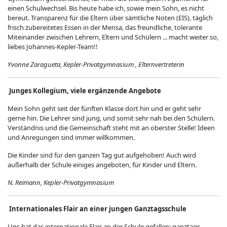
einen Schulwechsel. Bis heute habe ich, sowie mein Sohn, es nicht
bereut. Transparenz für die Eltern über sämtliche Noten (EIS), täglich
frisch zubereitetes Essen in der Mensa, das freundliche, tolerante
Miteinander zwischen Lehrern, Eltern und Schülern ... macht weiter so,
liebes Johannes-Kepler-Team!!
Yvonne Zaragueta, Kepler-Privatgymnasium , Elternvertreterin
Junges Kollegium, viele ergänzende Angebote
Mein Sohn geht seit der fünften Klasse dort hin und er geht sehr
gerne hin. Die Lehrer sind jung, und somit sehr nah bei den Schülern.
Verständnis und die Gemeinschaft steht mit an oberster Stelle! Ideen
und Anregungen sind immer willkommen.
Die Kinder sind für den ganzen Tag gut aufgehoben! Auch wird
außerhalb der Schule einiges angeboten, für Kinder und Eltern.
N. Reimann, Kepler-Privatgymnasium
Internationales Flair an einer jungen Ganztagsschule
Uns hat das internationale Flair an der Schule gefallen: ganztags