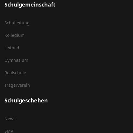
Schulgemeinschaft
Schulleitung
Kollegium
Leitbild
Gymnasium
Realschule
Trägerverein
Schulgeschehen
News
SMV