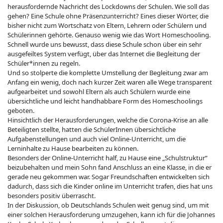
herausfordernde Nachricht des Lockdowns der Schulen. Wie soll das
gehen? Eine Schule ohne Präsenzunterricht? Eines dieser Wörter, die
bisher nicht zum Wortschatz von Eltern, Lehrern oder Schülern und
Schülerinnen gehörte. Genauso wenig wie das Wort Homeschooling.
Schnell wurde uns bewusst, dass diese Schule schon über ein sehr
ausgefeiltes System verfügt, über das Internet die Begleitung der
Schüler*innen zu regeln.
Und so stolperte die komplette Umstellung der Begleitung zwar am
Anfang ein wenig, doch nach kurzer Zeit waren alle Wege transparent
aufgearbeitet und sowohl Eltern als auch Schülern wurde eine
übersichtliche und leicht handhabbare Form des Homeschoolings
geboten.
Hinsichtlich der Herausforderungen, welche die Corona-Krise an alle
Beteiligten stellte, hatten die SchülerInnen übersichtliche
Aufgabenstellungen und auch viel Online-Unterricht, um die
Lerninhalte zu Hause bearbeiten zu können.
Besonders der Online-Unterricht half, zu Hause eine „Schulstruktur“
beizubehalten und mein Sohn fand Anschluss an eine Klasse, in die er
gerade neu gekommen war. Sogar Freundschaften entwickelten sich
dadurch, dass sich die Kinder online im Unterricht trafen, dies hat uns
besonders positiv überrascht.
In der Diskussion, ob Deutschlands Schulen weit genug sind, um mit
einer solchen Herausforderung umzugehen, kann ich für die Johannes