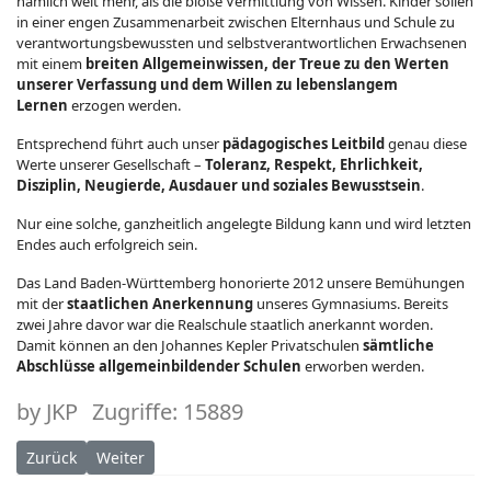
nämlich weit mehr, als die bloße Vermittlung von Wissen. Kinder sollen
in einer engen Zusammenarbeit zwischen Elternhaus und Schule zu
verantwortungsbewussten und selbstverantwortlichen Erwachsenen
mit einem
breiten Allgemeinwissen, der Treue zu den Werten
unserer Verfassung und dem Willen zu lebenslangem
Lernen
erzogen werden.
Entsprechend führt auch unser
pädagogisches Leitbild
genau diese
Werte unserer Gesellschaft –
Toleranz, Respekt, Ehrlichkeit,
Disziplin, Neugierde, Ausdauer und soziales Bewusstsein
.
Nur eine solche, ganzheitlich angelegte Bildung kann und wird letzten
Endes auch erfolgreich sein.
Das Land Baden-Württemberg honorierte 2012 unsere Bemühungen
mit der
staatlichen Anerkennung
unseres Gymnasiums. Bereits
zwei Jahre davor war die Realschule staatlich anerkannt worden.
Damit können an den Johannes Kepler Privatschulen
sämtliche
Abschlüsse allgemeinbildender Schulen
erworben werden.
by
JKP
Zugriffe: 15889
Vorheriger Beitrag: Transparenz
Nächster Beitrag: Allgemeines
Zurück
Weiter