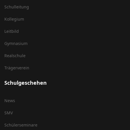
Schulleitung
Kollegium
Leitbild
Gymnasium
Realschule
Trägerverein
Schulgeschehen
News
SMV
Schülerseminare