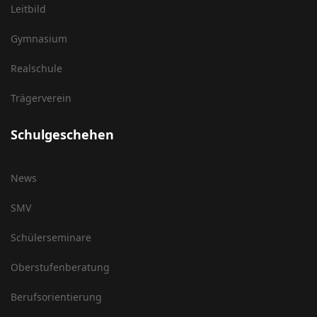
Leitbild
Gymnasium
Realschule
Trägerverein
Schulgeschehen
News
SMV
Schülerseminare
Oberstufenberatung
Berufsorientierung