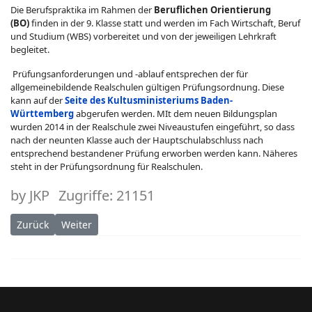
Die Berufspraktika im Rahmen der
Beruflichen Orientierung
(BO)
finden in der 9. Klasse statt und werden im Fach Wirtschaft, Beruf
und Studium (WBS) vorbereitet und von der jeweiligen Lehrkraft
begleitet.
Prüfungsanforderungen und -ablauf entsprechen der für
allgemeinebildende Realschulen gültigen Prüfungsordnung. Diese
kann auf der
Seite des Kultusministeriums Baden-
Württemberg
abgerufen werden. MIt dem neuen Bildungsplan
wurden 2014 in der Realschule zwei Niveaustufen eingeführt, so dass
nach der neunten Klasse auch der Hauptschulabschluss nach
entsprechend bestandener Prüfung erworben werden kann. Näheres
steht in der Prüfungsordnung für Realschulen.
by
JKP
Zugriffe: 21151
Vorheriger Beitrag: Fachberater
Nächster Beitrag: Gymnasium
Zurück
Weiter