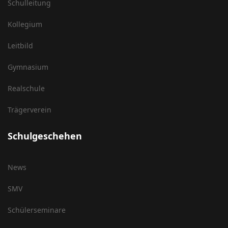
Schulleitung
Kollegium
Leitbild
Gymnasium
Realschule
Trägerverein
Schulgeschehen
News
SMV
Schülerseminare