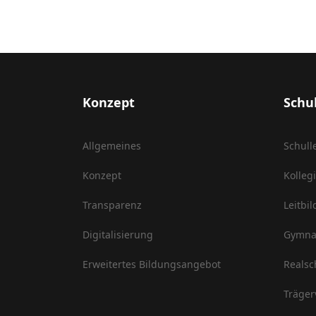
Konzept
Schu
Allgemeines
Schull
Konzept
Kolleg
Transparenz
Leitbil
Digitalisierung
Gymna
Erweitertes Bildungsangebot
Realsc
Träger