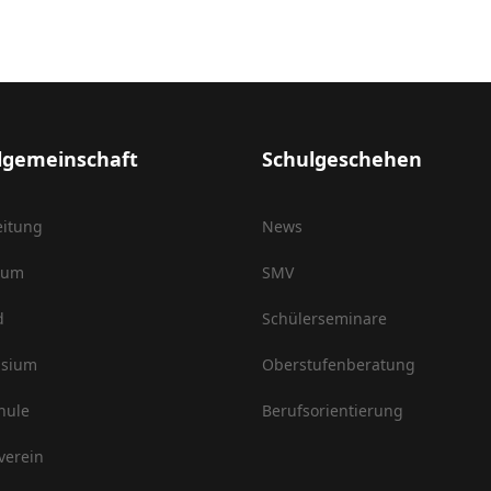
lgemeinschaft
Schulgeschehen
eitung
News
ium
SMV
d
Schülerseminare
sium
Oberstufenberatung
hule
Berufsorientierung
verein