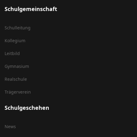
Schulgemeinschaft
Schulleitung
Kollegium
Leitbild
Gymnasium
Realschule
Trägerverein
Schulgeschehen
News