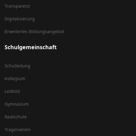
Transparenz
Digitalisierung
Erweitertes Bildungsangebot
Schulgemeinschaft
Schulleitung
Kollegium
Leitbild
Gymnasium
Realschule
Trägerverein