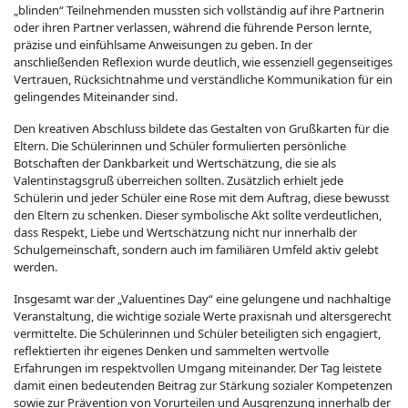
„blinden“ Teilnehmenden mussten sich vollständig auf ihre Partnerin
oder ihren Partner verlassen, während die führende Person lernte,
präzise und einfühlsame Anweisungen zu geben. In der
anschließenden Reflexion wurde deutlich, wie essenziell gegenseitiges
Vertrauen, Rücksichtnahme und verständliche Kommunikation für ein
gelingendes Miteinander sind.
Den kreativen Abschluss bildete das Gestalten von Grußkarten für die
Eltern. Die Schülerinnen und Schüler formulierten persönliche
Botschaften der Dankbarkeit und Wertschätzung, die sie als
Valentinstagsgruß überreichen sollten. Zusätzlich erhielt jede
Schülerin und jeder Schüler eine Rose mit dem Auftrag, diese bewusst
den Eltern zu schenken. Dieser symbolische Akt sollte verdeutlichen,
dass Respekt, Liebe und Wertschätzung nicht nur innerhalb der
Schulgemeinschaft, sondern auch im familiären Umfeld aktiv gelebt
werden.
Insgesamt war der „Valuentines Day“ eine gelungene und nachhaltige
Veranstaltung, die wichtige soziale Werte praxisnah und altersgerecht
vermittelte. Die Schülerinnen und Schüler beteiligten sich engagiert,
reflektierten ihr eigenes Denken und sammelten wertvolle
Erfahrungen im respektvollen Umgang miteinander. Der Tag leistete
damit einen bedeutenden Beitrag zur Stärkung sozialer Kompetenzen
sowie zur Prävention von Vorurteilen und Ausgrenzung innerhalb der