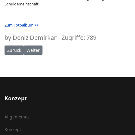
Schulgemeinschaft.
Zum Fotoalbum >>
by
Deniz Demirkan
Zugriffe: 789
Vorheriger Beitrag: Woche der Ersten Hilfe 2026
Nächster Beitrag: JKP-Cup: Spannendes Grundschulki
Zurück
Weiter
Konzept
Allgemeines
Konzept