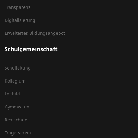
Transparenz
Digitalisierung
Erweitertes Bildungsangebot
Schulgemeinschaft
Schulleitung
Kollegium
Leitbild
Gymnasium
Realschule
Trägerverein