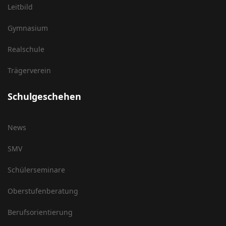
Leitbild
Gymnasium
Realschule
Trägerverein
Schulgeschehen
News
SMV
Schülerseminare
Oberstufenberatung
Berufsorientierung