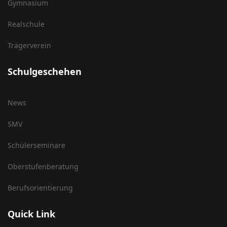
Gymnasium
Realschule
Trägerverein
Schulgeschehen
News
SMV
Schülerseminare
Oberstufenberatung
Berufsorientierung
Quick Link