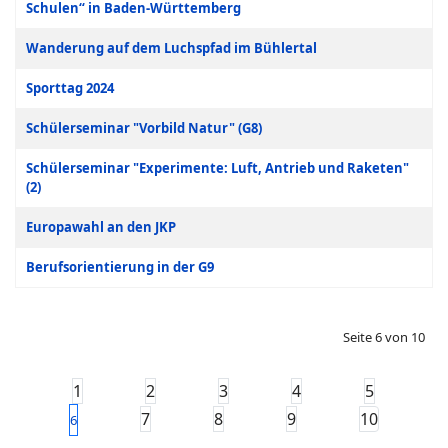
Schulen“ in Baden-Württemberg
Wanderung auf dem Luchspfad im Bühlertal
Sporttag 2024
Schülerseminar "Vorbild Natur" (G8)
Schülerseminar "Experimente: Luft, Antrieb und Raketen"
(2)
Europawahl an den JKP
Berufsorientierung in der G9
Seite 6 von 10
1
2
3
4
5
7
8
9
10
6