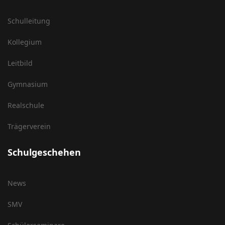
Schulleitung
Kollegium
Leitbild
Gymnasium
Realschule
Trägerverein
Schulgeschehen
News
SMV